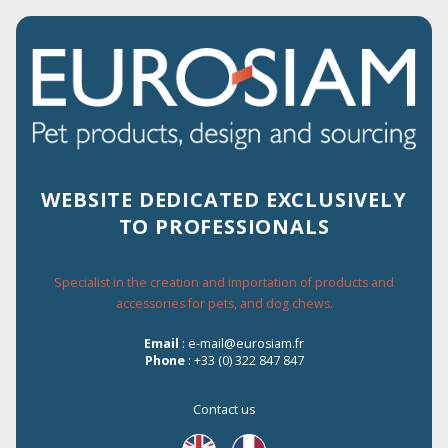
2% OF DISCOUNT FOR EVERY ORDER
ON THE WEBSITE
WEBSITE DEDICATED EXCLUSIVELY
TO PROFESSIONALS
Menu
Specialist in the creation and importation of products and
accessories for pets, and dog chews.
Home
›
Conditions générales de vente
Email
: e-mail@eurosiam.fr
Phone
: +33 (0) 322 847 847
Conditions générales de vente
Contact us